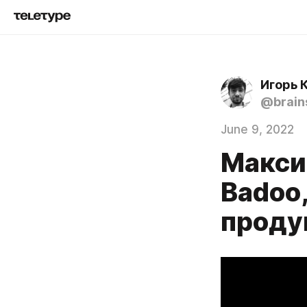
Игорь 
@brain
June 9, 2022
Макси
Badoo,
проду