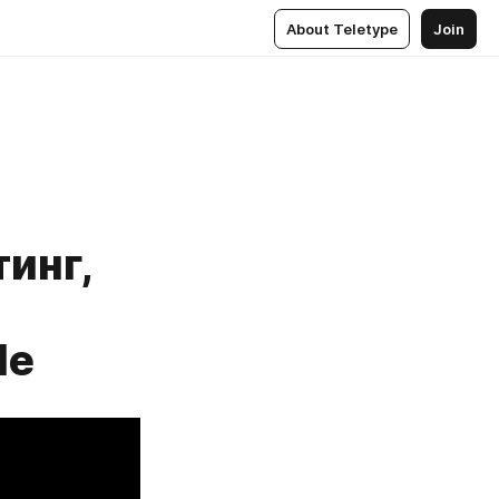
About Teletype
Join
инг,
le