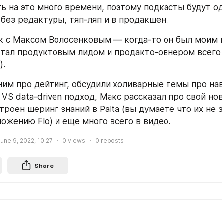
ть на это много времени, поэтому подкасты будут од
 без редактуры, тяп-ляп и в продакшен.
 с Максом Волосенковым — когда-то он был моим н
стал продуктовым лидом и продакто-овнером всего 
. 
ним про дейтинг, обсудили холиварные темы про на
h VS data-driven подход, Макс рассказал про свой но
строен шеринг знаний в Palta (вы думаете что их не з
ожению Flo) и еще много всего в видео. 
une 9, 2022, 10:27
0
views
0
reposts
Share