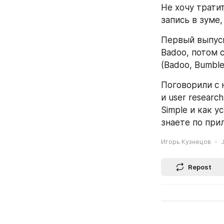
Не хочу трати
запись в зуме,
Первый выпуск
Badoo, потом 
(Badoo, Bumble)
Поговорили с 
и user researc
Simple и как у
знаете по прил
Игорь Кузнецов
J
Repost