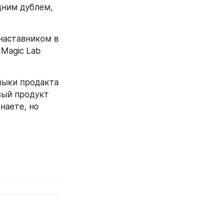
ним дублем, 
аставником в 
Magic Lab 
выки продакта 
вый продукт 
наете, но 