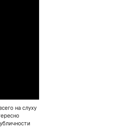
его на слуху 
ересно 
убличности 